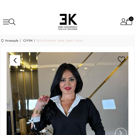
0
Anasayfa
GİYİM
4574 Gömlek Yaka Siyah Tunik
›