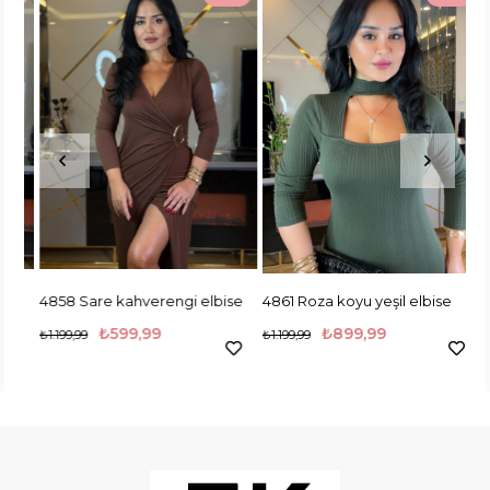
4858 Sare kahverengi elbise
4861 Roza koyu yeşil elbise
48
₺599,99
₺899,99
₺1.199,99
₺1.199,99
₺1.