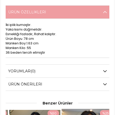
ÜRÜN ÖZELLIKLERI
İki iplik kumaştır.
Yaka kısmı düğmelidir.
Esnekliği fazladır, Rahat kalıptır.
Ürün Boyu :78 cm
Manken Boy:1.63 cm
Manken Kilo :55
36 beden tercih etmiştir
YORUMLAR
(0)
ÜRÜN ÖNERILERI
Benzer Ürünler
0
%50
%25