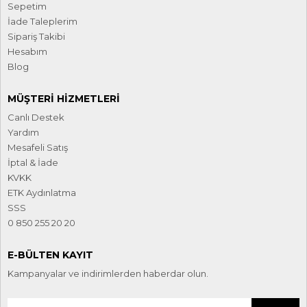
Sepetim
İade Taleplerim
Sipariş Takibi
Hesabım
Blog
MÜŞTERI HIZMETLERI
Canlı Destek
Yardım
Mesafeli Satış
İptal & İade
KVKK
ETK Aydınlatma
SSS
0 850 255 20 20
E-BÜLTEN KAYIT
Kampanyalar ve indirimlerden haberdar olun.