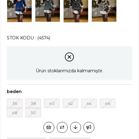
Tükendi
Tükendi
Tükendi
Tükendi
STOK KODU
(4574)
Ürün stoklarımızda kalmamıştır.
beden
36
38
40
42
44
46
48
50