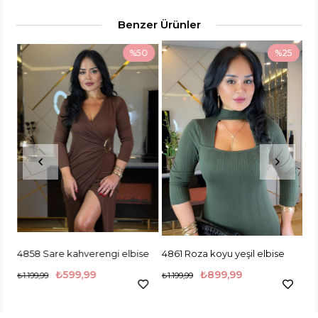
Benzer Ürünler
0
%50
%25
4858 Sare kahverengi elbise
4861 Roza koyu yeşil elbise
48
₺599,99
₺899,99
₺1.199,99
₺1.199,99
₺1.