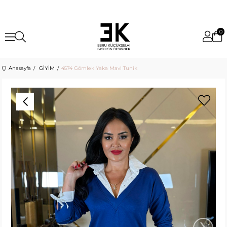
0
Anasayfa
GİYİM
4574 Gömlek Yaka Mavi Tunik
›