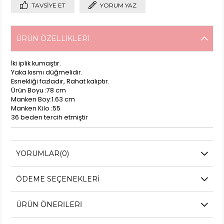
TAVSIYE ET
YORUM YAZ
ÜRÜN ÖZELLIKLERI
İki iplik kumaştır.
Yaka kısmı düğmelidir.
Esnekliği fazladır, Rahat kalıptır.
Ürün Boyu :78 cm
Manken Boy:1.63 cm
Manken Kilo :55
36 beden tercih etmiştir
YORUMLAR
(0)
ÖDEME SEÇENEKLERI
ÜRÜN ÖNERILERI