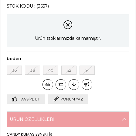
STOK KODU
(3657)
Ürün stoklarımızda kalmamıştır.
beden
36
38
40
42
44
TAVSIYE ET
YORUM YAZ
ÜRÜN ÖZELLIKLERI
CANDY KUMAŞ ESNEKTİR