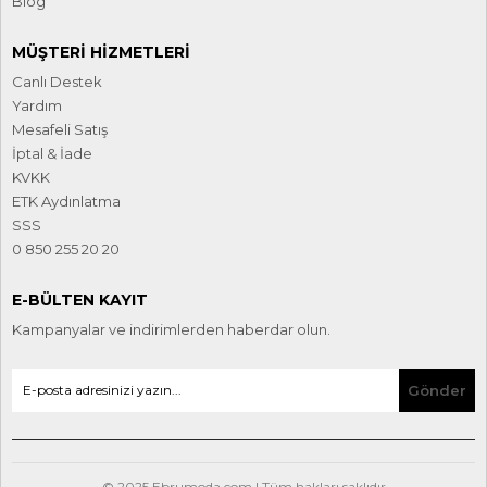
Blog
MÜŞTERI HIZMETLERI
Canlı Destek
Yardım
Mesafeli Satış
İptal & İade
KVKK
ETK Aydınlatma
SSS
0 850 255 20 20
E-BÜLTEN KAYIT
Kampanyalar ve indirimlerden haberdar olun.
Gönder
© 2025 Ebrumoda.com | Tüm hakları saklıdır