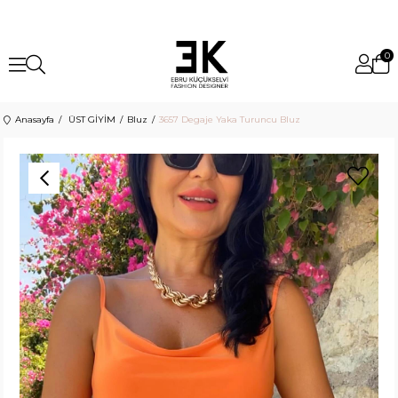
0
Anasayfa
ÜST GİYİM
Bluz
3657 Degaje Yaka Turuncu Bluz