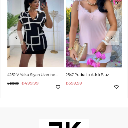
i İp Askılı Bluz
4252 V Yaka Siyah Üzerine
2547 Pudra İp Askılı Bluz
2547 Beyaz Siya
Beyaz Şekilli Bluz
₺499,99
₺599,99
₺5
₺699,99