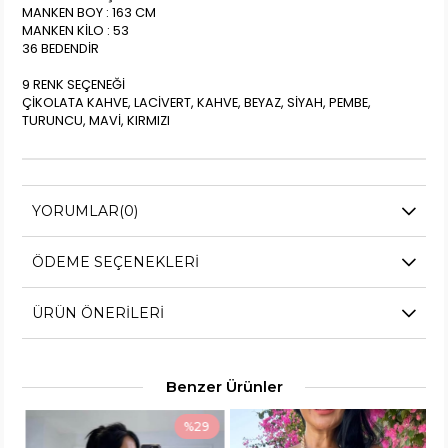
MANKEN BOY : 163 CM
MANKEN KİLO : 53
36 BEDENDİR
9 RENK SEÇENEĞİ
ÇİKOLATA KAHVE, LACİVERT, KAHVE, BEYAZ, SİYAH, PEMBE,
TURUNCU, MAVİ, KIRMIZI
YORUMLAR
(0)
ÖDEME SEÇENEKLERI
ÜRÜN ÖNERILERI
Benzer Ürünler
%29