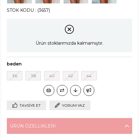
STOK KODU
(3657)
Ürün stoklarımızda kalmamıştır.
beden
36
38
40
42
44
TAVSIYE ET
YORUM YAZ
ÜRÜN ÖZELLIKLERI