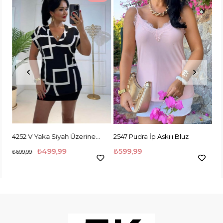
i İp Askılı Bluz
4252 V Yaka Siyah Üzerine
2547 Pudra İp Askılı Bluz
2547 Beyaz Siya
Beyaz Şekilli Bluz
₺499,99
₺599,99
₺5
₺699,99