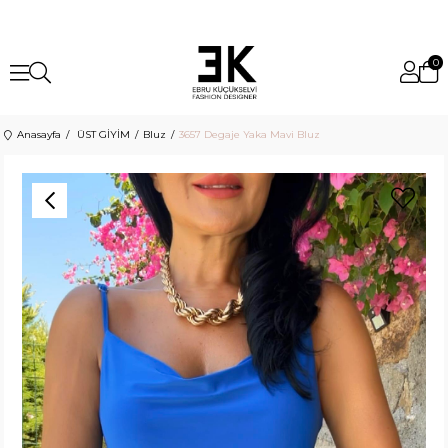
0
Anasayfa
ÜST GİYİM
Bluz
3657 Degaje Yaka Mavi Bluz