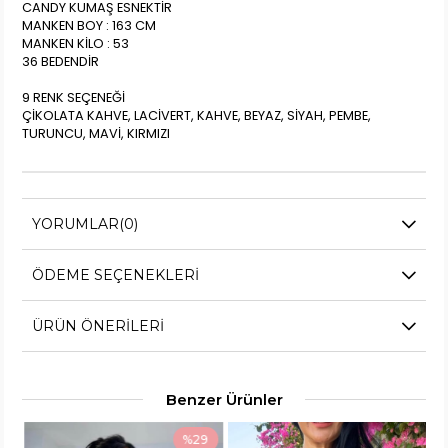
CANDY KUMAŞ ESNEKTİR
MANKEN BOY : 163 CM
MANKEN KİLO : 53
36 BEDENDİR
9 RENK SEÇENEĞİ
ÇİKOLATA KAHVE, LACİVERT, KAHVE, BEYAZ, SİYAH, PEMBE,
TURUNCU, MAVİ, KIRMIZI
YORUMLAR
(0)
ÖDEME SEÇENEKLERI
ÜRÜN ÖNERILERI
Benzer Ürünler
%29