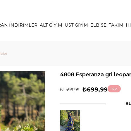
RAN İNDİRİMLER
ALT GİYİM
ÜST GİYİM
ELBİSE
TAKIM
H
lbise
4808 Esperanza gri leopar
₺699,99
%
53
₺1.499,99
İndirim
BU
Tükendi