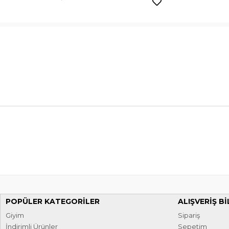
POPÜLER KATEGORILER
ALIŞVERIŞ BI
Giyim
Sipariş
İndirimli Ürünler
Sepetim