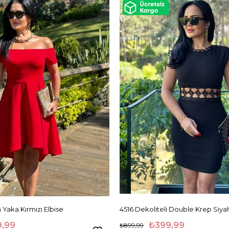
na Yaka Kırmızı Elbise
4516 Dekoliteli Double Krep Siyah
,99
₺399,99
₺899,99