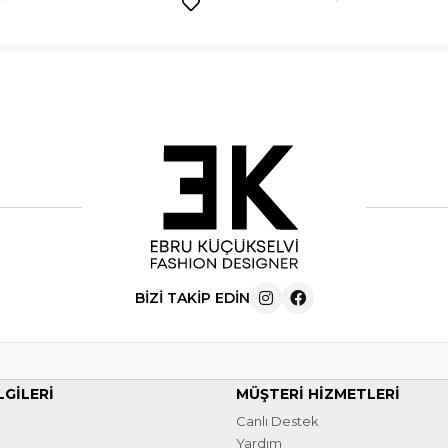
BIZI TAKIP EDIN
LGILERI
MÜŞTERI HIZMETLERI
Canlı Destek
Yardım