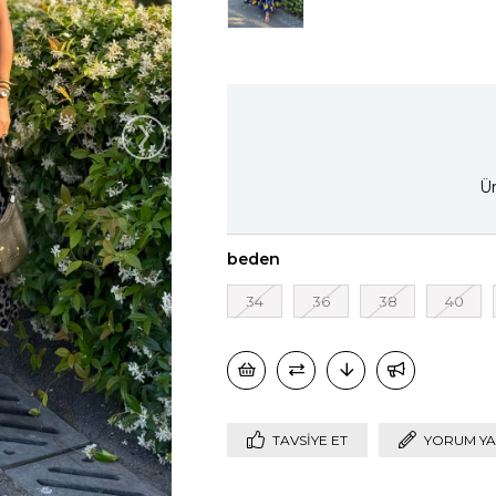
›
Ür
beden
34
36
38
40
TAVSIYE ET
YORUM YA