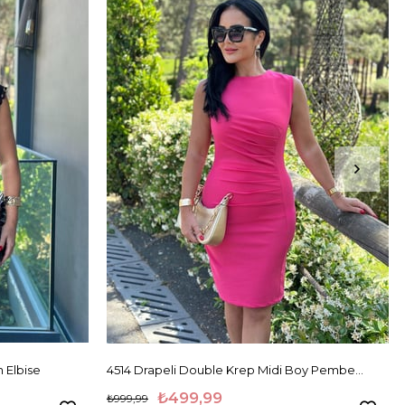
Ürün
 Elbise
4514 Drapeli Double Krep Midi Boy Pembe
Elbise
₺499,99
₺999,99