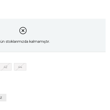
ün stoklarımızda kalmamıştır.
42
44
Z