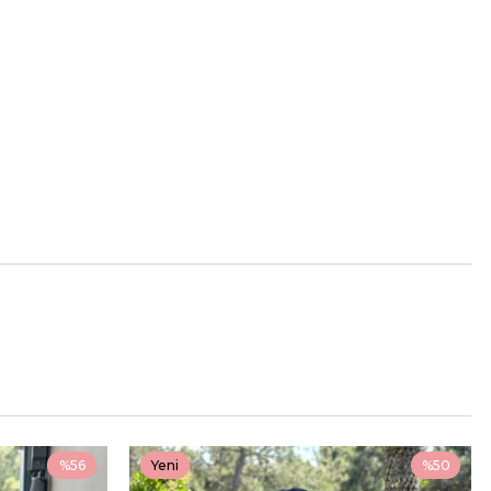
%56
Yeni
%50