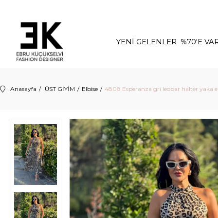
YENİ GELENLER
%70'E VA
Anasayfa
ÜST GİYİM
Elbise
4808 Esperanza gri leopar halter yaka e