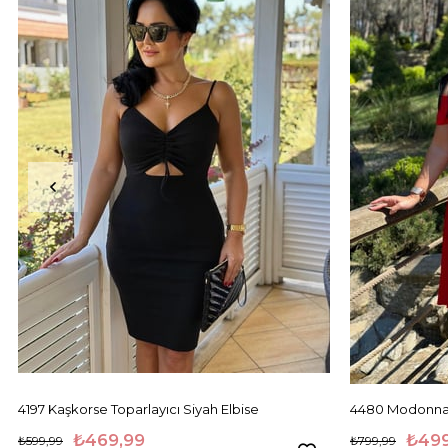
4197 Kaşkorse Toparlayıcı Siyah Elbise
4480 Modon
₺469,99
₺499
₺599,99
₺799,99